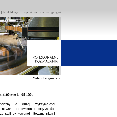
aj do ulubionych
mapa strony
kontakt
google+
Select Language
▼
 #100 mm L - 05-100L
astyczny o dużej wytrzymałości
chowaniu odpowiedniej sprężystości.
ze stali cynkowanej nitowane nitami