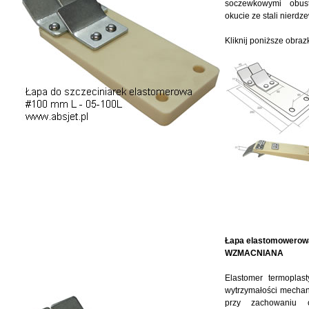
soczewkowymi obus
okucie ze stali nierdz
Kliknij poniższe obra
Łapa elastomowerow
WZMACNIANA
Elastomer termoplas
wytrzymałości mechan
przy zachowaniu od