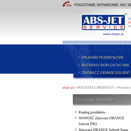
POGOTOWIE SERWISOWE: 602 391 
DRUKARKI PRZEMYSŁOWE
MATERIAŁY EKSPLOATACYJNE
ZMYWACZ ORANGE SOLVENT
›
›
absjet.pl
POZOSTAŁE PRODUKTY
Produkty
POZOSTAŁE PRODUKTY
Katalog produktów
NOWOŚĆ Zmywacz ORANGE
Solvent PRO
Zmywacz ORANGE Solvent Spray