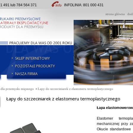
491 lub 784 564 371
INFOLINIA: 801 000 431
strona główna
dod
SKLEP INTERNETOWY
POZOSTAŁE PRODUKTY
NASZA FIRMA
›
 dla przemysłu mięsnego
Łapy do szczeciniarek z elastomeru termoplastycznego
Łapy do szczeciniarek z elastomeru termoplastycznego
Łapa elastomowerowa
Elastomer termopl
mechanicznej przy za
Okucie standardowe 