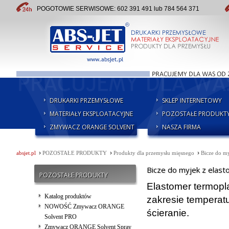
POGOTOWIE SERWISOWE: 602 391 491 lub 784 564 371
DRUKARKI PRZEMYSŁOWE
SKLEP INTERNETOWY
MATERIAŁY EKSPLOATACYJNE
POZOSTAŁE PRODUKT
ZMYWACZ ORANGE SOLVENT
NASZA FIRMA
›
›
›
absjet.pl
POZOSTAŁE PRODUKTY
Produkty dla przemysłu mięsnego
Bicze do my
Bicze do myjek z elas
POZOSTAŁE PRODUKTY
Elastomer termopl
Katalog produktów
zakresie temperatu
NOWOŚĆ Zmywacz ORANGE
ścieranie.
Solvent PRO
Zmywacz ORANGE Solvent Spray