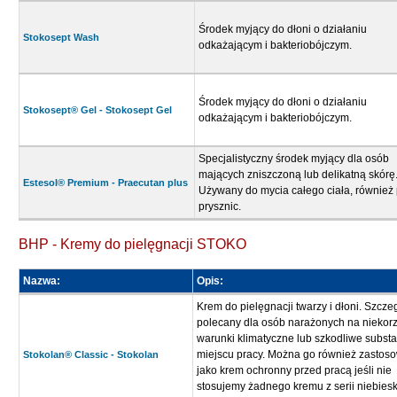
Środek myjący do dłoni o działaniu
Stokosept Wash
odkażającym i bakteriobójczym.
Środek myjący do dłoni o działaniu
Stokosept® Gel - Stokosept Gel
odkażającym i bakteriobójczym.
Specjalistyczny środek myjący dla osób
mających zniszczoną lub delikatną skórę
Estesol® Premium - Praecutan plus
Używany do mycia całego ciała, również
prysznic.
BHP - Kremy do pielęgnacji STOKO
Nazwa:
Opis:
Krem do pielęgnacji twarzy i dłoni. Szcze
polecany dla osób narażonych na niekor
warunki klimatyczne lub szkodliwe subst
miejscu pracy. Można go również zastos
Stokolan® Classic - Stokolan
jako krem ochronny przed pracą jeśli nie
stosujemy żadnego kremu z serii niebieski