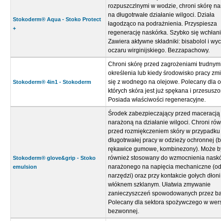
rozpuszczlnymi w wodzie, chroni skórę n
na długotrwałe działanie wilgoci. Działa
Stokoderm® Aqua - Stoko Protect
łagodząco na podrażnienia. Przyspiesza
+
regenerację naskórka. Szybko się wchłani
Zawiera aktywne składniki: bisabolol i wyc
oczaru wirginijskiego. Bezzapachowy.
Chroni skórę przed zagrożeniami trudnym
określenia lub kiedy środowisko pracy zm
się z wodnego na olejowe. Polecany dla o
Stokoderm® 4in1 - Stokoderm
których skóra jest już spękana i przesuszo
Posiada właściwości regeneracyjne.
Środek zabezpieczający przed maceracją
narażoną na działanie wilgoci. Chroni ró
przed rozmiękczeniem skóry w przypadku
długotrwałej pracy w odzieży ochronnej (bu
rękawice gumowe, kombinezony). Może b
również stosowany do wzmocnienia nask
Stokoderm® glove&grip - Stoko
narażonego na napięcia mechaniczne (o
emulsion
narzędzi) oraz przy kontakcie gołych dłoni
włóknem szklanym. Ułatwia zmywanie
zanieczyszczeń spowodowanych przez ba
Polecany dla sektora spożywczego w wers
bezwonnej.