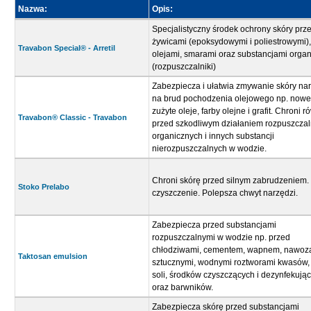
Nazwa:
Opis:
Specjalistyczny środek ochrony skóry prz
żywicami (epoksydowymi i poliestrowymi),
Travabon Special® - Arretil
olejami, smarami oraz substancjami orga
(rozpuszczalniki)
Zabezpiecza i ułatwia zmywanie skóry na
na brud pochodzenia olejowego np. nowe 
zużyte oleje, farby olejne i grafit. Chroni r
Travabon® Classic - Travabon
przed szkodliwym działaniem rozpuszcza
organicznych i innych substancji
nierozpuszczalnych w wodzie.
Chroni skórę przed silnym zabrudzeniem.
Stoko Prelabo
czyszczenie. Polepsza chwyt narzędzi.
Zabezpiecza przed substancjami
rozpuszczalnymi w wodzie np. przed
chłodziwami, cementem, wapnem, nawoz
Taktosan emulsion
sztucznymi, wodnymi roztworami kwasów,
soli, środków czyszczących i dezynfekują
oraz barwników.
Zabezpiecza skórę przed substancjami