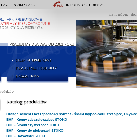
491 lub 784 564 371
INFOLINIA: 801 000 431
strona główna
dod
SKLEP INTERNETOWY
POZOSTAŁE PRODUKTY
NASZA FIRMA
produktów
Katalog produktów
Orange solvent i bezzapachowy solvent - środki myjąco-odtłuszczające, zmywac
BHP - Kremy zabezpieczające STOKO
BHP - Środki czyszczące STOKO
BHP - Kremy do pielęgnacji STOKO
BHP - Dozowniki STOKO