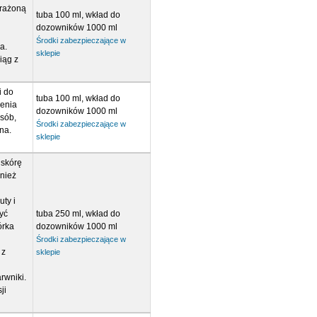
arażoną
tuba 100 ml, wkład do
dozowników 1000 ml
Środki zabezpieczające w
a.
sklepie
iąg z
i do
tuba 100 ml, wkład do
ienia
dozowników 1000 ml
sób,
Środki zabezpieczające w
na.
sklepie
 skórę
wnież
ty i
yć
tuba 250 ml, wkład do
órka
dozowników 1000 ml
d
Środki zabezpieczające w
 z
sklepie
rwniki.
ji