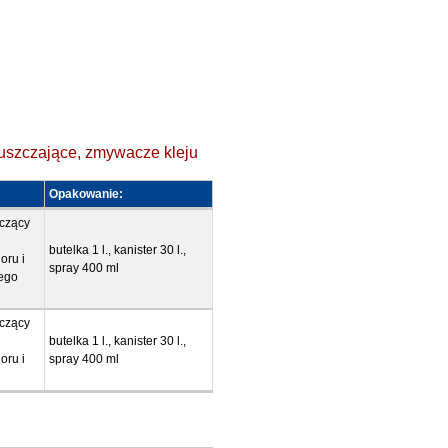
łuszczające, zmywacze kleju
Opakowanie:
zczący
butelka 1 l., kanister 30 l.,
oru i
spray 400 ml
nego
zczący
butelka 1 l., kanister 30 l.,
oru i
spray 400 ml