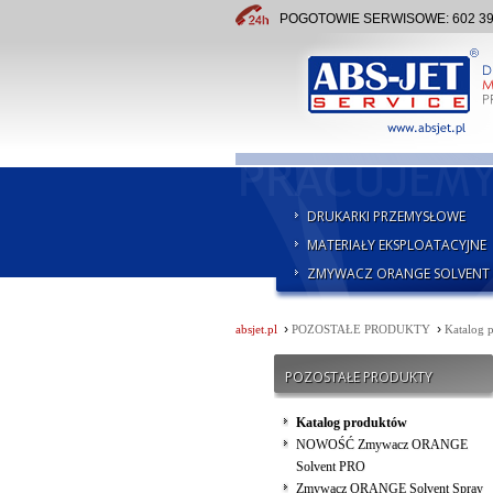
POGOTOWIE SERWISOWE: 602 391 
DRUKARKI PRZEMYSŁOWE
MATERIAŁY EKSPLOATACYJNE
ZMYWACZ ORANGE SOLVENT
›
›
absjet.pl
POZOSTAŁE PRODUKTY
Katalog 
POZOSTAŁE PRODUKTY
Katalog produktów
NOWOŚĆ Zmywacz ORANGE
Solvent PRO
Zmywacz ORANGE Solvent Spray