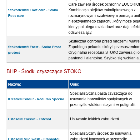
Care zawiera środek ochronny EUCORIO
Kombinacja olejków eukaliptusowego z
Stokoderm® Foot care - Stoko
rozmarynowym i szałwiowym pomaga uni
Foot care
nieprzyjemnego zapachu, który może poja
kiedy pot ulega rozkładowi oraz daje efekt
odświeżający.
Skuteczna ochrona przed mrozem i wiatre
Zapobiega pękaniu skóry i przesuszeniom
Stokoderm® Frost - Stoko Frost
Oryginalna receptura STOKO zawiera glic
protect
pantenol i alantoinę. Szybko się wchłania.
BHP - Środki czyszczące STOKO
Nazwa:
Opis:
Specjalistyczna pasta czyszcząca do
usuwania barwników spotykanych w
Kresto® Colour - Reduran Special
przemyśle włókienniczym i w poligrafii.
Usuwanie lekkich zabrudzeń.
Estesol® Classic - Estesol
Specjalistyczny środek do usuwania
zabrudzeń typowych w przemyśle
Estesol® Mild wash - Frapantol