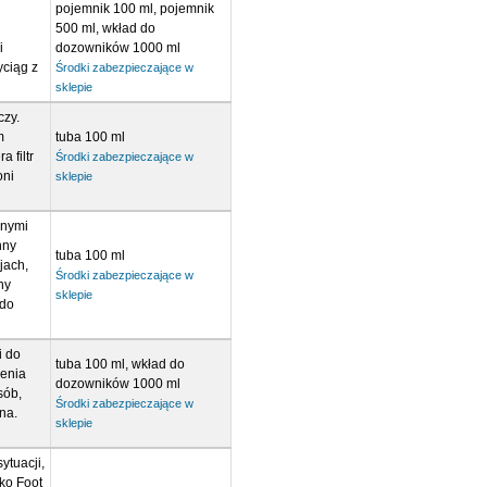
pojemnik 100 ml, pojemnik
500 ml, wkład do
i
dozowników 1000 ml
yciąg z
Środki zabezpieczające w
sklepie
czy.
m
tuba 100 ml
 filtr
Środki zabezpieczające w
oni
sklepie
dnymi
nny
tuba 100 ml
jach,
Środki zabezpieczające w
ny
sklepie
 do
i do
tuba 100 ml, wkład do
ienia
dozowników 1000 ml
sób,
Środki zabezpieczające w
na.
sklepie
ytuacji,
ko Foot