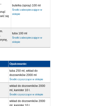
L.
butelka (spray) 100 ml
Środki zabezpieczające w
knąć
sklepie
wić się
m.
tuba 100 ml
.
Środki zabezpieczające w
erynę,
sklepie
Opakowanie:
tuba 250 ml, wkład do
dozowników 2000 ml
Środki czyszczące w sklepie
wkład do dozowników 2000
ml, kanister 10 l.
Środki czyszczące w sklepie
wkład do dozowników 2000
ml, kanister 10 l.