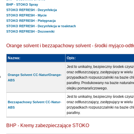
BHP - STOKO Spray
STOKO REFRESH - Dezynfekcja
STOKO REFRESH - Mycie
STOKO REFRESH - Pielęgnacja
STOKO REFRESH - Dezynfekcja w toaletach
STOKO REFRESH - Dozowniki
Orange solvent i bezzapachowy solvent - środki myjąco-odt
Nazwa:
Opis:
Jest to unikalny, bezpieczny środek czys
oraz odtłuszczający, zastępujący w wielu
Orange Solvent CC-Natur/Orange-
u
przypadkach rozpuszczalniki na bazie chl
ABS
parafiny. Produkowany na bazie natural
olejku pomarańczowego.
Jest to unikalny, bezpieczny środek czys
oraz odtłuszczający, zastępujący w wielu
Bezzapachowy Solvent CC-Natur-
przypadkach rozpuszczalniki na bazie chl
ABS
parafiny.
BHP - Kremy zabezpieczające STOKO