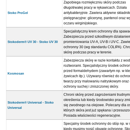
Zapobiega rozmiękczniu skóry podczas
długotrwałej pracy w rękawicach. Działa
antybakteryjnie. Zawiera aktywne składnik
Stoko ProGel
pielęgnacyjne: glicerynę, pantenol oraz w
oczaru wirginijskiego.
Specjalistyczny krem ochronny dla spawa
Zabezpiecza przed szkodliwym działanie
promieniowania UV-A, UV-B i UV-C. Zawiera
Stokoderm® UV 30 - Stoko UV 30
ochronny 30 (wg standardu COLIPA). Chr
skórę podczas pracy w terenie.
Zabezpiecza skórę w razie kontaktu z wo
roztworami. Specjalistyczny środek ochro
przed formaldehydem (zawartym np. w kle
Kosmosan
żywicach itp.). Używany również do ochro
twarzy przy malowaniu natryskowym oraz
ochrony suchej i zniszczonej skóry.
Chroni skórę przed zagrożeniami trudnym
określenia lub kiedy środowisko pracy zm
Stokoderm® Universal - Stoko
się zwodnego na olejowe. Polecany dla o
Universal
których skóra jest już spękana i przesuszo
Posiada właściwości regeneracyjne.
Specjalny środek ochronny do stóp np. w s
kiedy musimy nosić obuwie ochronne. Sto