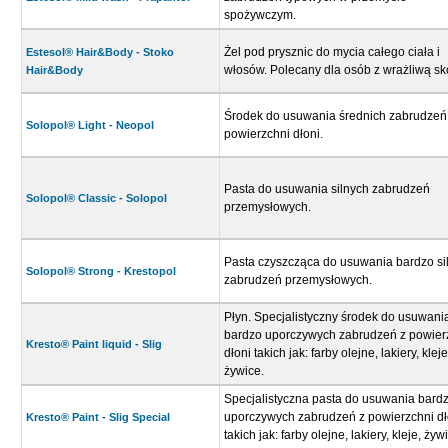
spożywczym.
Żel pod prysznic do mycia całego ciała i
Estesol® Hair&Body - Stoko
włosów. Polecany dla osób z wrażliwą sk
Hair&Body
Środek do usuwania średnich zabrudzeń
Solopol® Light - Neopol
powierzchni dłoni.
Pasta do usuwania silnych zabrudzeń
Solopol® Classic - Solopol
przemysłowych.
Pasta czyszcząca do usuwania bardzo si
Solopol® Strong - Krestopol
zabrudzeń przemysłowych.
Płyn. Specjalistyczny środek do usuwani
bardzo uporczywych zabrudzeń z powier
Kresto® Paint liquid - Slig
dłoni takich jak: farby olejne, lakiery, kleje
żywice.
Specjalistyczna pasta do usuwania bard
uporczywych zabrudzeń z powierzchni dł
Kresto® Paint - Slig Special
takich jak: farby olejne, lakiery, kleje, żyw