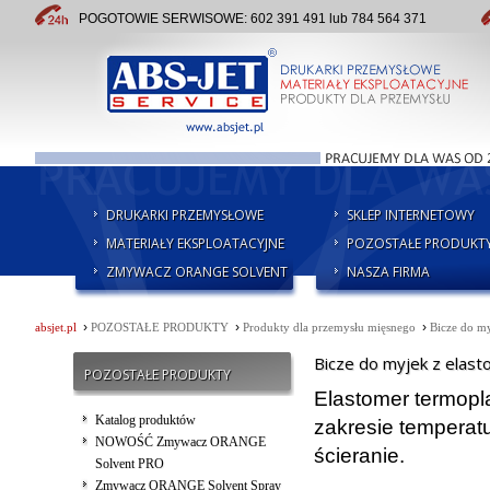
POGOTOWIE SERWISOWE: 602 391 491 lub 784 564 371
DRUKARKI PRZEMYSŁOWE
SKLEP INTERNETOWY
MATERIAŁY EKSPLOATACYJNE
POZOSTAŁE PRODUKT
ZMYWACZ ORANGE SOLVENT
NASZA FIRMA
›
›
›
absjet.pl
POZOSTAŁE PRODUKTY
Produkty dla przemysłu mięsnego
Bicze do my
Bicze do myjek z elas
POZOSTAŁE PRODUKTY
Elastomer termopl
Katalog produktów
zakresie temperatu
NOWOŚĆ Zmywacz ORANGE
ścieranie.
Solvent PRO
Zmywacz ORANGE Solvent Spray