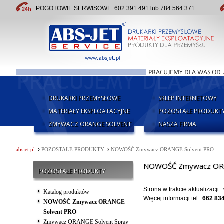
POGOTOWIE SERWISOWE: 602 391 491 lub 784 564 371
DRUKARKI PRZEMYSŁOWE
SKLEP INTERNETOWY
MATERIAŁY EKSPLOATACYJNE
POZOSTAŁE PRODUKT
ZMYWACZ ORANGE SOLVENT
NASZA FIRMA
›
›
absjet.pl
POZOSTAŁE PRODUKTY
NOWOŚĆ Zmywacz ORANGE Solvent PRO
NOWOŚĆ Zmywacz ORA
POZOSTAŁE PRODUKTY
Strona w trakcie aktualizacji.
Katalog produktów
Więcej informacji tel.:
662 83
NOWOŚĆ Zmywacz ORANGE
Solvent PRO
Zmywacz ORANGE Solvent Spray