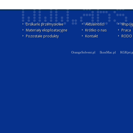
Drukarki przemysłowe
Aktualności
Współ
Materiały eksploatacyjne
Krótko o nas
Praca
Pozostałe produkty
Kontakt
RODO -
OrangeSolvent.pl
IkonMac.pl
KGKjet.p