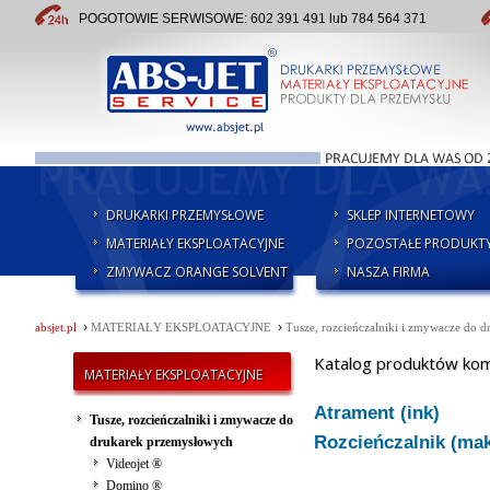
POGOTOWIE SERWISOWE: 602 391 491 lub 784 564 371
DRUKARKI PRZEMYSŁOWE
SKLEP INTERNETOWY
MATERIAŁY EKSPLOATACYJNE
POZOSTAŁE PRODUKT
ZMYWACZ ORANGE SOLVENT
NASZA FIRMA
›
›
absjet.pl
MATERIAŁY EKSPLOATACYJNE
Tusze, rozcieńczalniki i zmywacze do 
Katalog produktów komp
MATERIAŁY EKSPLOATACYJNE
Atrament (ink)
Tusze, rozcieńczalniki i zmywacze do
Rozcieńczalnik (ma
drukarek przemysłowych
Videojet ®
Domino ®