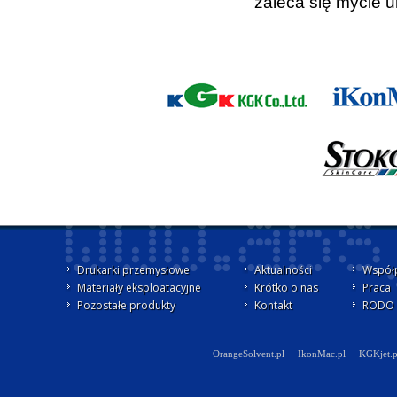
zaleca się mycie u
Drukarki przemysłowe
Aktualności
Współ
Materiały eksploatacyjne
Krótko o nas
Praca
Pozostałe produkty
Kontakt
RODO -
OrangeSolvent.pl
IkonMac.pl
KGKjet.p