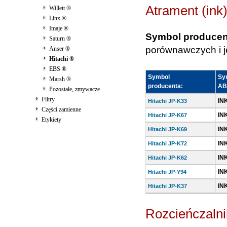
Atrament (ink
Willett ®
Linx ®
Imaje ®
Symbol producen
Saturn ®
porównawczych i je
Anser ®
Hitachi ®
EBS ®
Symbol
Sy
Marsh ®
producenta:
AB
Pozostałe, zmywacze
Filtry
IN
Hitachi JP-K33
Części zamienne
IN
Hitachi JP-K67
Etykiety
IN
Hitachi JP-K69
IN
Hitachi JP-K72
IN
Hitachi JP-K62
IN
Hitachi JP-Y94
IN
Hitachi JP-K37
Rozcieńczalni