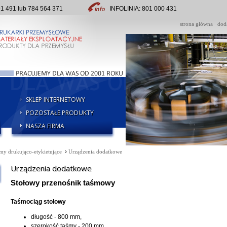
491 lub 784 564 371
INFOLINIA: 801 000 431
strona główna
dod
SKLEP INTERNETOWY
POZOSTAŁE PRODUKTY
NASZA FIRMA
›
my drukująco-etykietujące
Urządzenia dodatkowe
Urządzenia dodatkowe
Stołowy przenośnik taśmowy
Taśmociąg stołowy
długość - 800 mm,
szerokość taśmy - 200 mm,