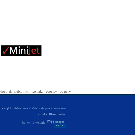
dodaj do ulubionych
kontakt
google+
do góry
absjet.pl
All rights reserved - Wszelkie prawa zastrzeżone
polityka plików cookies
Projekt i wykonanie