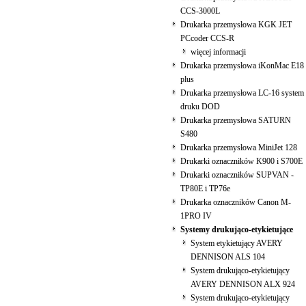
CCS-3000L
Drukarka przemysłowa KGK JET
PCcoder CCS-R
więcej informacji
Drukarka przemysłowa iKonMac E18
plus
Drukarka przemysłowa LC-16 system
druku DOD
Drukarka przemysłowa SATURN
S480
Drukarka przemysłowa MiniJet 128
Drukarki oznaczników K900 i S700E
Drukarki oznaczników SUPVAN -
TP80E i TP76e
Drukarka oznaczników Canon M-
1PRO IV
Systemy drukująco-etykietujące
System etykietujący AVERY
DENNISON ALS 104
System drukująco-etykietujący
AVERY DENNISON ALX 924
System drukująco-etykietujący