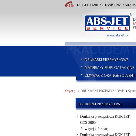
POGOTOWIE SERWISOWE: 602 391 
DRUKARKI PRZEMYSŁOWE
MATERIAŁY EKSPLOATACYJNE
ZMYWACZ ORANGE SOLVENT
›
›
absjet.pl
DRUKARKI PRZEMYSŁOWE
Syste
DRUKARKI PRZEMYSŁOWE
Drukarka przemysłowa KGK JET
CCS-3000
więcej informacji
Drukarka przemysłowa KGK JET