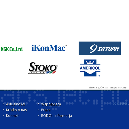
strona główna
mapa strony
Aktualności
Współpraca
© 2002-2026
Krótko o nas
Praca
Kontakt
RODO - Informacja