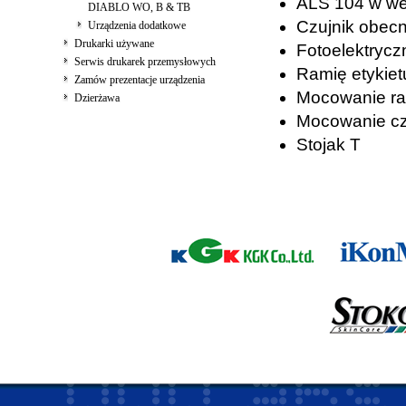
ALS 104 w wer
DIABLO WO, B & TB
Czujnik obecno
Urządzenia dodatkowe
Drukarki używane
Fotoelektrycz
Serwis drukarek przemysłowych
Ramię etykiet
Zamów prezentacje urządzenia
Mocowanie ra
Dzierżawa
Mocowanie czu
Stojak T