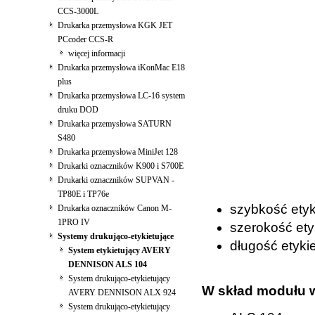
CCS-3000L
Drukarka przemysłowa KGK JET
PCcoder CCS-R
więcej informacji
Drukarka przemysłowa iKonMac E18
plus
Drukarka przemysłowa LC-16 system
druku DOD
Drukarka przemysłowa SATURN
S480
Drukarka przemysłowa MiniJet 128
Drukarki oznaczników K900 i S700E
Drukarki oznaczników SUPVAN -
TP80E i TP76e
szybkość etyk
Drukarka oznaczników Canon M-
1PRO IV
szerokość ety
Systemy drukująco-etykietujące
długość etyki
System etykietujący AVERY
DENNISON ALS 104
System drukująco-etykietujący
W skład modułu 
AVERY DENNISON ALX 924
System drukująco-etykietujący