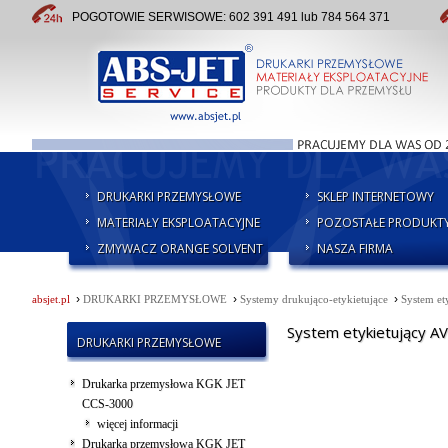
POGOTOWIE SERWISOWE: 602 391 491 lub 784 564 371
DRUKARKI PRZEMYSŁOWE
SKLEP INTERNETOWY
MATERIAŁY EKSPLOATACYJNE
POZOSTAŁE PRODUKT
ZMYWACZ ORANGE SOLVENT
NASZA FIRMA
›
›
›
absjet.pl
DRUKARKI PRZEMYSŁOWE
Systemy drukująco-etykietujące
System e
System etykietujący 
DRUKARKI PRZEMYSŁOWE
Drukarka przemysłowa KGK JET
CCS-3000
więcej informacji
Drukarka przemysłowa KGK JET