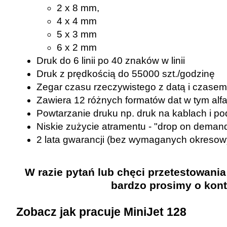
2 x 8 mm,
4 x 4 mm
5 x 3 mm
6 x 2 mm
Druk do 6 linii po 40 znaków w linii
Druk z prędkością do 55000 szt./godzinę
Zegar czasu rzeczywistego z datą i czasem
Zawiera 12 różnych formatów dat w tym al
Powtarzanie druku np. druk na kablach i p
Niskie zużycie atramentu - "drop on deman
2 lata gwarancji (bez wymaganych okresow
W razie pytań lub chęci przetestowani
bardzo prosimy o kont
Zobacz jak pracuje MiniJet 128