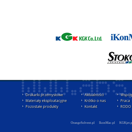
Drukarki przemysłowe
Aktualności
Współ
Materiały eksploatacyjne
Krótko o nas
Praca
Pozostałe produkty
Kontakt
RODO -
OrangeSolvent.pl
IkonMac.pl
KGKjet.p