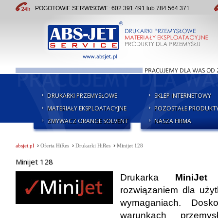
POGOTOWIE SERWISOWE: 602 391 491 lub 784 564 371
DRUKARKI PRZEMYSŁOWE
SKLEP INTERNETOWY
MATERIAŁY EKSPLOATACYJNE
POZOSTAŁE PRODUKT
ZMYWACZ ORANGE SOLVENT
NASZA FIRMA
›
›
›
absjet.pl
Oferta HiRes
Drukarki HiRes
Minijet 128
Minijet 128
Drukarka
MiniJet
rozwiązaniem dla uży
wymaganiach. Dosk
warunkach przemy