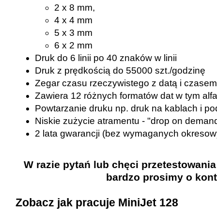
2 x 8 mm,
4 x 4 mm
5 x 3 mm
6 x 2 mm
Druk do 6 linii po 40 znaków w linii
Druk z prędkością do 55000 szt./godzinę
Zegar czasu rzeczywistego z datą i czasem
Zawiera 12 różnych formatów dat w tym al
Powtarzanie druku np. druk na kablach i p
Niskie zużycie atramentu - "drop on deman
2 lata gwarancji (bez wymaganych okresow
W razie pytań lub chęci przetestowani
bardzo prosimy o kont
Zobacz jak pracuje MiniJet 128