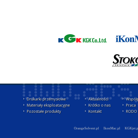
Drukarki przemysłowe
Aktualności
Współ
Materiały eksploatacyjne
Krótko o nas
Praca
Pozostałe produkty
Kontakt
RODO -
OrangeSolvent.pl
IkonMac.pl
KGKjet.p