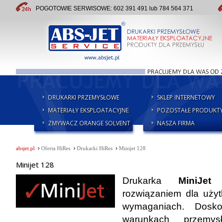
POGOTOWIE SERWISOWE: 602 391 491 lub 784 564 371
DRUKARKI PRZEMYSŁOWE
SKLEP INTERNETOWY
MATERIAŁY EKSPLOATACYJNE
POZOSTAŁE PRODUKT
ZMYWACZ ORANGE SOLVENT
NASZA FIRMA
›
›
›
absjet.pl
Oferta HiRes
Drukarki HiRes
Minijet 128
Minijet 128
Drukarka
MiniJet
rozwiązaniem dla uży
wymaganiach. Dosk
warunkach przemy