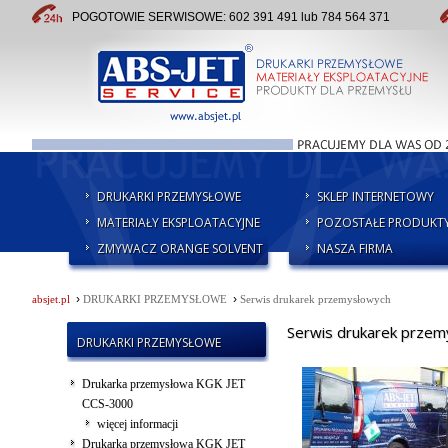
POGOTOWIE SERWISOWE: 602 391 491 lub 784 564 371
DRUKARKI PRZEMYSŁOWE
SKLEP INTERNETOWY
MATERIAŁY EKSPLOATACYJNE
POZOSTAŁE PRODUKT
ZMYWACZ ORANGE SOLVENT
NASZA FIRMA
›
›
absjet.pl
DRUKARKI PRZEMYSŁOWE
Serwis drukarek przemysłowych
Serwis drukarek przem
DRUKARKI PRZEMYSŁOWE
Drukarka przemysłowa KGK JET
CCS-3000
więcej informacji
Drukarka przemysłowa KGK JET