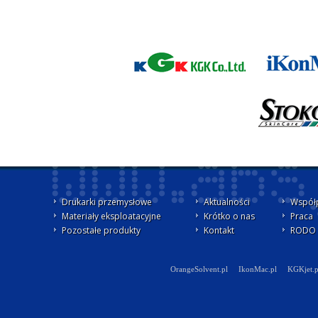
Drukarki przemysłowe
Aktualności
Współ
Materiały eksploatacyjne
Krótko o nas
Praca
Pozostałe produkty
Kontakt
RODO -
OrangeSolvent.pl
IkonMac.pl
KGKjet.p