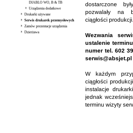
DIABLO WO, B & TB
dostarczone był
Urządzenia dodatkowe
pozwalały na b
Drukarki używane
ciągłości produkcji
Serwis drukarek przemysłowych
Zamów prezentacje urządzenia
Dzierżawa
Wezwania serwi
ustalenie termi
numer tel. 602 3
serwis@absjet.pl
W każdym przyp
ciągłości produkc
instalacje druka
jednak wcześniejs
terminu wizyty ser