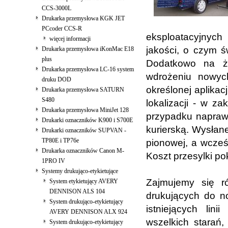
CCS-3000L
Drukarka przemysłowa KGK JET
PCcoder CCS-R
eksploatacyjnych
więcej informacji
jakości, o czym 
Drukarka przemysłowa iKonMac E18
plus
Dodatkowo na ży
Drukarka przemysłowa LC-16 system
wdrożeniu nowych
druku DOD
określonej aplika
Drukarka przemysłowa SATURN
S480
lokalizacji - w z
Drukarka przemysłowa MiniJet 128
przypadku naprawy
Drukarki oznaczników K900 i S700E
kurierską. Wysłan
Drukarki oznaczników SUPVAN -
TP80E i TP76e
pionowej, a wcześ
Drukarka oznaczników Canon M-
Koszt przesylki po
1PRO IV
Systemy drukująco-etykietujące
Zajmujemy się r
System etykietujący AVERY
DENNISON ALS 104
drukujących do no
System drukująco-etykietujący
istniejących lin
AVERY DENNISON ALX 924
wszelkich starań
System drukująco-etykietujący