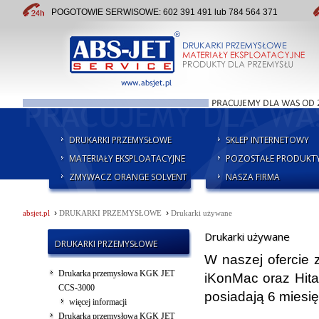
POGOTOWIE SERWISOWE: 602 391 491 lub 784 564 371
DRUKARKI PRZEMYSŁOWE
SKLEP INTERNETOWY
MATERIAŁY EKSPLOATACYJNE
POZOSTAŁE PRODUKT
ZMYWACZ ORANGE SOLVENT
NASZA FIRMA
›
›
absjet.pl
DRUKARKI PRZEMYSŁOWE
Drukarki używane
Drukarki używane
DRUKARKI PRZEMYSŁOWE
W naszej ofercie 
Drukarka przemysłowa KGK JET
iKonMac oraz Hita
CCS-3000
posiadają 6 miesi
więcej informacji
Drukarka przemysłowa KGK JET