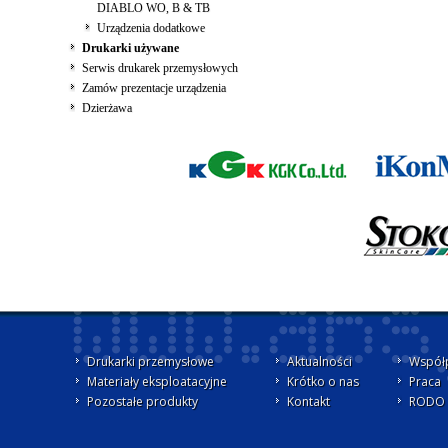
DIABLO WO, B & TB
Urządzenia dodatkowe
Drukarki używane
Serwis drukarek przemysłowych
Zamów prezentacje urządzenia
Dzierżawa
Drukarki przemysłowe
Aktualności
Współ
Materiały eksploatacyjne
Krótko o nas
Praca
Pozostałe produkty
Kontakt
RODO -