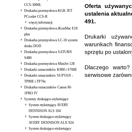
CCS-3000L
Oferta używanyc
Drukarka przemysłowa KGK JET
ustalenia aktualn
PCcoder CCS-R
491.
więcej informacji
Drukarka przemysłowa iKonMac E18
plus
Drukarki używan
Drukarka przemysłowa LC-16 system
warunkach finans
druku DOD
sprzętu po ustalon
Drukarka przemysłowa SATURN
S480
Drukarka przemysłowa MiniJet 128
Dlaczego warto?
Drukarki oznaczników K900 i S700E
serwisowe zarówno
Drukarki oznaczników SUPVAN -
TP80E i TP76e
Drukarka oznaczników Canon M-
1PRO IV
Systemy drukująco-etykietujące
System etykietujący AVERY
DENNISON ALS 104
System drukująco-etykietujący
AVERY DENNISON ALX 924
System drukująco-etykietujący