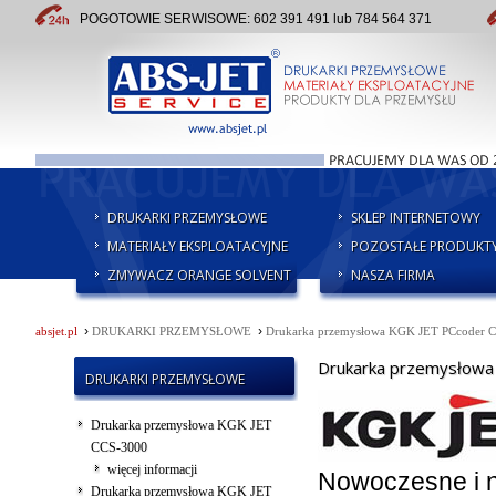
POGOTOWIE SERWISOWE: 602 391 491 lub 784 564 371
DRUKARKI PRZEMYSŁOWE
SKLEP INTERNETOWY
MATERIAŁY EKSPLOATACYJNE
POZOSTAŁE PRODUKT
ZMYWACZ ORANGE SOLVENT
NASZA FIRMA
›
›
absjet.pl
DRUKARKI PRZEMYSŁOWE
Drukarka przemysłowa KGK JET PCcoder 
Drukarka przemysłowa
DRUKARKI PRZEMYSŁOWE
Drukarka przemysłowa KGK JET
CCS-3000
więcej informacji
Nowoczesne i n
Drukarka przemysłowa KGK JET