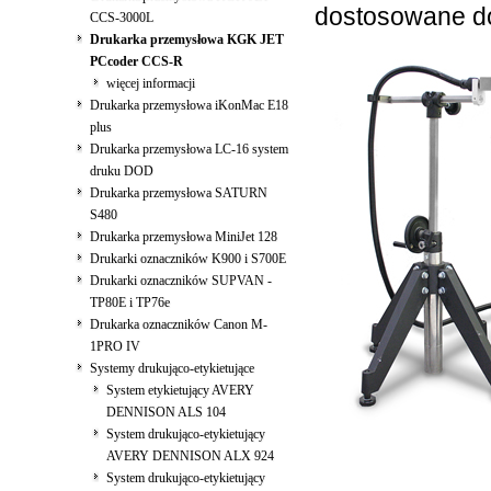
dostosowane d
CCS-3000L
Drukarka przemysłowa KGK JET
PCcoder CCS-R
więcej informacji
Drukarka przemysłowa iKonMac E18
plus
Drukarka przemysłowa LC-16 system
druku DOD
Drukarka przemysłowa SATURN
S480
Drukarka przemysłowa MiniJet 128
Drukarki oznaczników K900 i S700E
Drukarki oznaczników SUPVAN -
TP80E i TP76e
Drukarka oznaczników Canon M-
1PRO IV
Systemy drukująco-etykietujące
System etykietujący AVERY
DENNISON ALS 104
System drukująco-etykietujący
AVERY DENNISON ALX 924
System drukująco-etykietujący