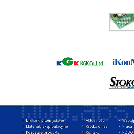
Drukarki przemysłowe
Aktualności
Współ
Materiały eksploatacyjne
Krótko o nas
Praca
Pozostałe produkty
Kontakt
RODO -