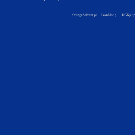
OrangeSolvent.pl
IkonMac.pl
KGKjet.p