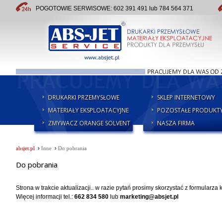
POGOTOWIE SERWISOWE: 602 391 491 lub 784 564 371
DRUKARKI PRZEMYSŁOWE
SKLEP INTERNETOWY
MATERIAŁY EKSPLOATACYJNE
POZOSTAŁE PRODUKT
ZMYWACZ ORANGE SOLVENT
NASZA FIRMA
›
›
absjet.pl
Inne
Do pobrania
Do pobrania
Strona w trakcie aktualizacji.. w razie pytań prosimy skorzystać z formularza 
Więcej informacji tel.:
662 834 580
lub
marketing@absjet.pl