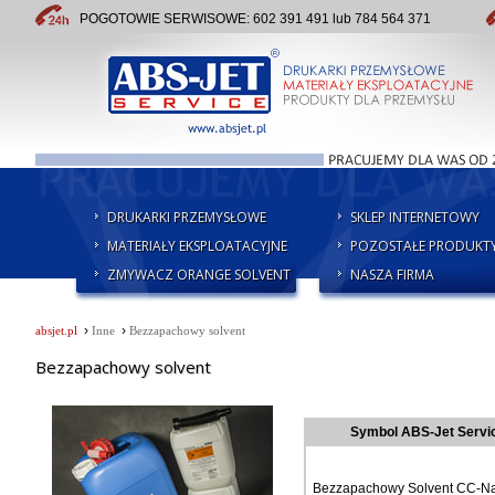
POGOTOWIE SERWISOWE: 602 391 491 lub 784 564 371
DRUKARKI PRZEMYSŁOWE
SKLEP INTERNETOWY
MATERIAŁY EKSPLOATACYJNE
POZOSTAŁE PRODUKT
ZMYWACZ ORANGE SOLVENT
NASZA FIRMA
›
›
absjet.pl
Inne
Bezzapachowy solvent
Bezzapachowy solvent
Symbol ABS-Jet Servi
Bezzapachowy Solvent CC-Na