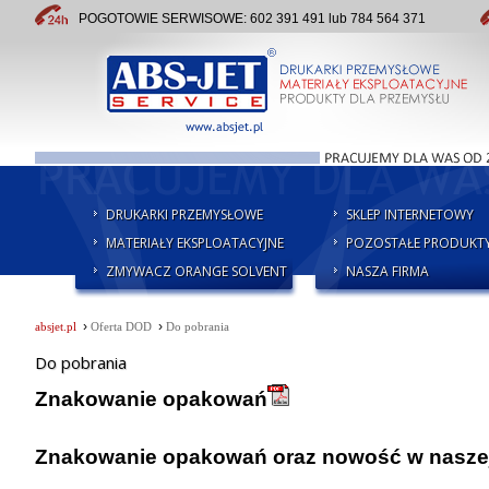
POGOTOWIE SERWISOWE: 602 391 491 lub 784 564 371
DRUKARKI PRZEMYSŁOWE
SKLEP INTERNETOWY
MATERIAŁY EKSPLOATACYJNE
POZOSTAŁE PRODUKT
ZMYWACZ ORANGE SOLVENT
NASZA FIRMA
›
›
absjet.pl
Oferta DOD
Do pobrania
Do pobrania
Znakowanie opakowań
Znakowanie opakowań oraz nowość w naszej 