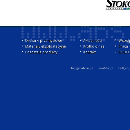
Drukarki przemysłowe
Aktualności
Współ
Materiały eksploatacyjne
Krótko o nas
Praca
Pozostałe produkty
Kontakt
RODO -
OrangeSolvent.pl
IkonMac.pl
KGKjet.p