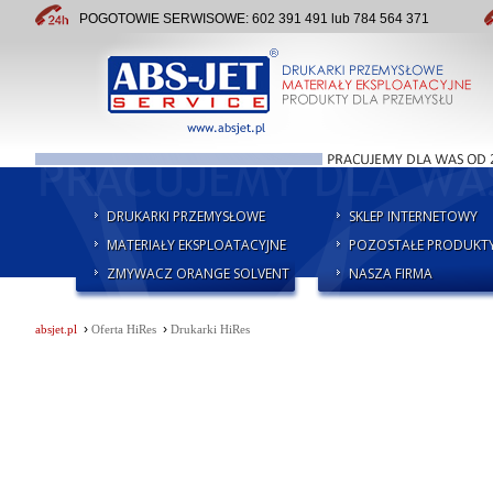
POGOTOWIE SERWISOWE: 602 391 491 lub 784 564 371
DRUKARKI PRZEMYSŁOWE
SKLEP INTERNETOWY
MATERIAŁY EKSPLOATACYJNE
POZOSTAŁE PRODUKT
ZMYWACZ ORANGE SOLVENT
NASZA FIRMA
›
›
absjet.pl
Oferta HiRes
Drukarki HiRes