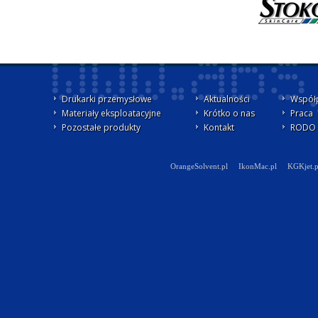
Drukarki przemysłowe
Aktualności
Współ
Materiały eksploatacyjne
Krótko o nas
Praca
Pozostałe produkty
Kontakt
RODO -
OrangeSolvent.pl
IkonMac.pl
KGKjet.p