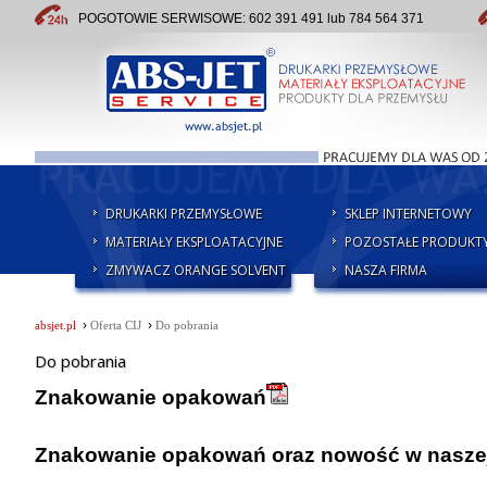
POGOTOWIE SERWISOWE: 602 391 491 lub 784 564 371
DRUKARKI PRZEMYSŁOWE
SKLEP INTERNETOWY
MATERIAŁY EKSPLOATACYJNE
POZOSTAŁE PRODUKT
ZMYWACZ ORANGE SOLVENT
NASZA FIRMA
›
›
absjet.pl
Oferta CIJ
Do pobrania
Do pobrania
Znakowanie opakowań
Znakowanie opakowań oraz nowość w naszej 